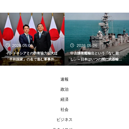
2026.05.06
2026.05.06
インドネシアとの防衛協力拡大は
中古護衛艦輸出という「なし崩
「平和国家」の名で進む軍事外交
し」～日本はいつの間に武器輸出
である
国家になったのか～
速報
政治
経済
社会
ビジネス