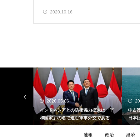
2020.10.16
2026.05.06
20
が示す危うさ
インドネシアとの防衛協力拡大は「平
中古
イスラエル不
和国家」の名で進む軍事外交である
日本
たの
速報
政治
経済