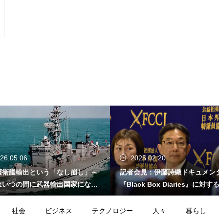
26.05.06
2025.02.20
護衛艦輸出という「なし崩し」～
記者会見：伊藤詩織ドキュメン
はいつの間に武器輸出国家になっ
『Black Box Diaries』に対
か～
的懸念
社会
ビジネス
テクノロジー
人々
暮らし