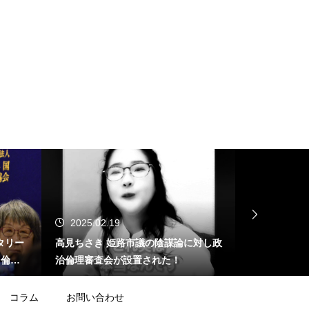
2025.02.19
2025.02.
タリー
高見ちさき 姫路市議の陰謀論に対し政
ジャーナリス
する倫理
治倫理審査会が設置された！
止問題」を産
が･･･
コラム
お問い合わせ