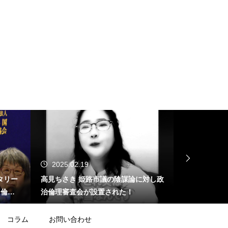
2025.02.19
2025.02.
タリー
高見ちさき 姫路市議の陰謀論に対し政
ジャーナリス
する倫理
治倫理審査会が設置された！
止問題」を産
が･･･
コラム
お問い合わせ