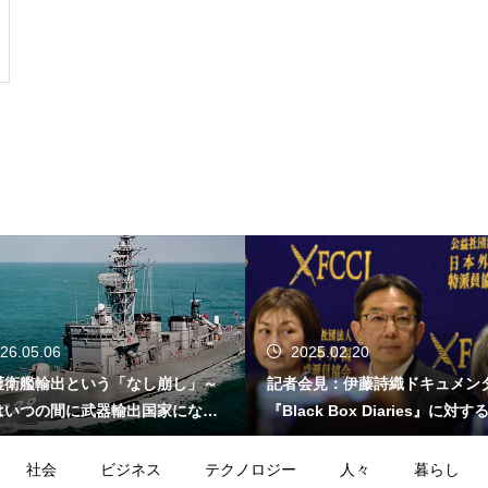
26.05.06
2025.02.20
護衛艦輸出という「なし崩し」～
記者会見：伊藤詩織ドキュメン
はいつの間に武器輸出国家になっ
『Black Box Diaries』に対
か～
的懸念
社会
ビジネス
テクノロジー
人々
暮らし