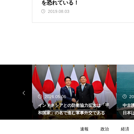
を恐れている！
2019.08.03
2026.05.06
20
が示す危うさ
インドネシアとの防衛協力拡大は「平
中古
イスラエル不
和国家」の名で進む軍事外交である
日本
たの
速報
政治
経済