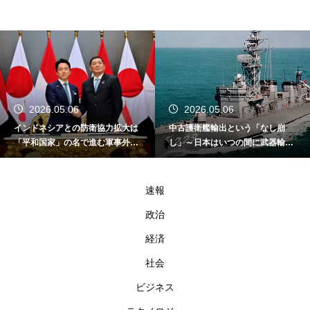
2026.05.06
2026.05.06
インドネシアとの防衛協力拡大は
中古護衛艦輸出という「なし崩
「平和国家」の名で進む軍事外交
し」～日本はいつの間に武器輸出
である
国家になったのか～
速報
政治
経済
社会
ビジネス