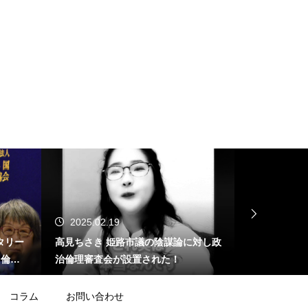
2025.02.19
2025.02.
タリー
高見ちさき 姫路市議の陰謀論に対し政
ジャーナリス
する倫理
治倫理審査会が設置された！
止問題」を産
が･･･
コラム
お問い合わせ