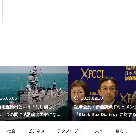
26.05.06
2025.02.20
護衛艦輸出という「なし崩し」～
記者会見：伊藤詩織ドキュメン
はいつの間に武器輸出国家になっ
『Black Box Diaries』に対
か～
的懸念
社会
ビジネス
テクノロジー
人々
暮らし