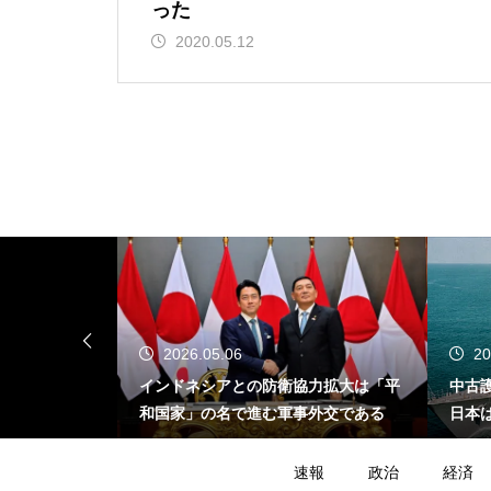
った
2020.05.12
2026.05.06
20
が示す危うさ
インドネシアとの防衛協力拡大は「平
中古
イスラエル不
和国家」の名で進む軍事外交である
日本
たの
速報
政治
経済