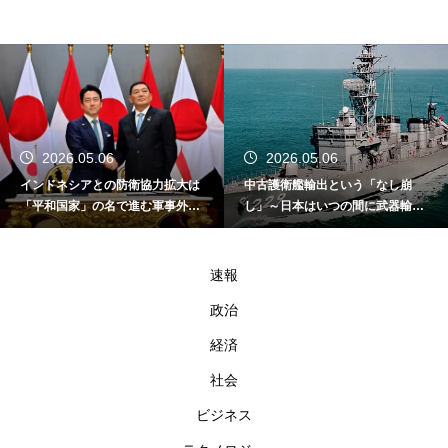
2026.05.06
2026.05.06
インドネシアとの防衛協力拡大は
中古護衛艦輸出という「なし崩
「平和国家」の名で進む軍事外交
し」～日本はいつの間に武器輸出
である
国家になったのか～
速報
政治
経済
社会
ビジネス