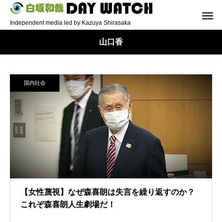
Independent media led by Kazuya Shirasaka
山口香
国内社会
【女性蔑視】なぜ森喜朗は失言を繰り返すのか？
これぞ森喜朗人生劇場だ！