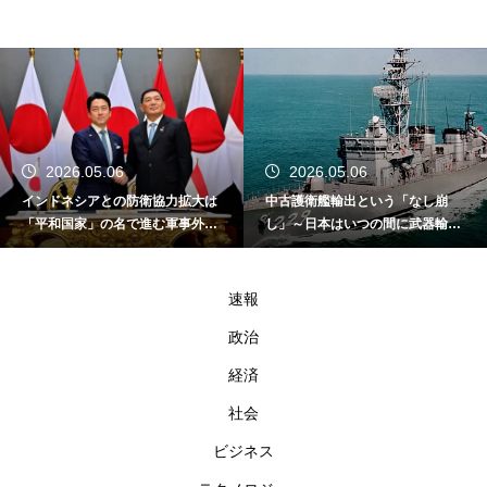
2026.05.06
2026.05.06
インドネシアとの防衛協力拡大は
中古護衛艦輸出という「なし崩
「平和国家」の名で進む軍事外交
し」～日本はいつの間に武器輸出
である
国家になったのか～
速報
政治
経済
社会
ビジネス