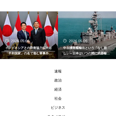
2026.05.06
2026.05.06
インドネシアとの防衛協力拡大は
中古護衛艦輸出という「なし崩
「平和国家」の名で進む軍事外交
し」～日本はいつの間に武器輸出
である
国家になったのか～
速報
政治
経済
社会
ビジネス