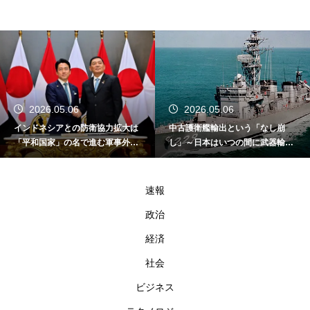
2026.05.06
2026.05.06
インドネシアとの防衛協力拡大は
中古護衛艦輸出という「なし崩
「平和国家」の名で進む軍事外交
し」～日本はいつの間に武器輸出
である
国家になったのか～
速報
政治
経済
社会
ビジネス