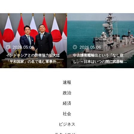
2026.05.06
2026.05.06
インドネシアとの防衛協力拡大は
中古護衛艦輸出という「なし崩
「平和国家」の名で進む軍事外交
し」～日本はいつの間に武器輸出
である
国家になったのか～
速報
政治
経済
社会
ビジネス