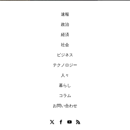
は「平和国家」
し」～日本はい
タリー『Black B
対し政治倫理審
の名で進む軍事
つの間に武器輸
ox Diaries』に対
査会が設置され
外交である
出国家になった
する倫理的懸念
た！
速報
のか～
政治
経済
社会
ビジネス
テクノロジー
人々
暮らし
コラム
お問い合わせ