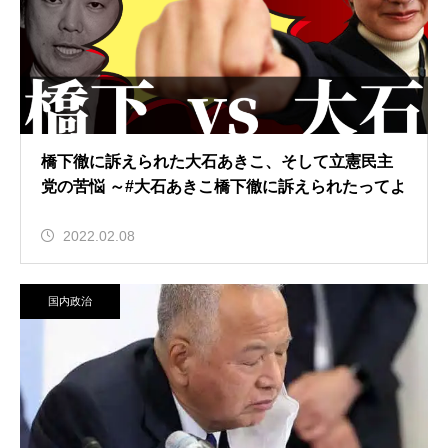
橋下徹に訴えられた大石あきこ、そして立憲民主
党の苦悩 ～#大石あきこ橋下徹に訴えられたってよ
2022.02.08
国内政治