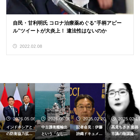
自民・甘利明氏 コロナ治療薬めぐる“手柄アピー
ル”ツイートが大炎上！ 違法性はないのか
2022.02.08
0
2026.05.06
2026.05.06
2025.02.20
2025.02.1
インドネシアと
中古護衛艦輸出
記者会見：伊藤
高見ちさき 姫路
の防衛協力拡大
という「なし崩
詩織ドキュメン
市議の陰謀論に