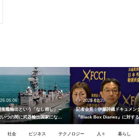
26.05.06
2025.02.20
護衛艦輸出という「なし崩し」～
記者会見：伊藤詩織ドキュメン
はいつの間に武器輸出国家になっ
『Black Box Diaries』に対
か～
的懸念
社会
ビジネス
テクノロジー
人々
暮らし