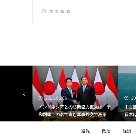
2020.05.03
2026.05.06
20
が示す危うさ
インドネシアとの防衛協力拡大は「平
中古
イスラエル不
和国家」の名で進む軍事外交である
日本
たの
速報
政治
経済