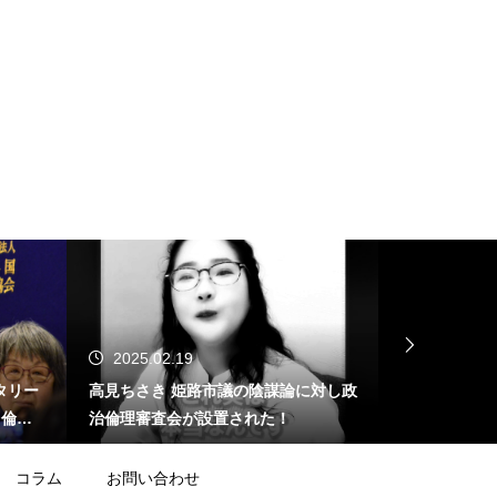
2025.02.19
2025.02.
タリー
高見ちさき 姫路市議の陰謀論に対し政
ジャーナリス
する倫理
治倫理審査会が設置された！
止問題」を産
が･･･
コラム
お問い合わせ