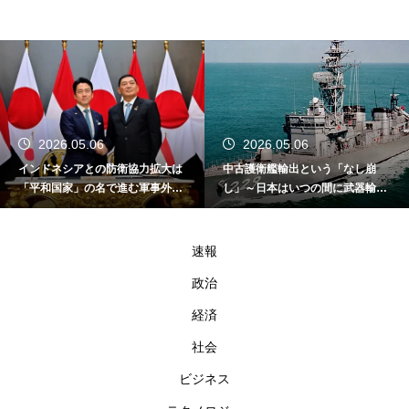
2026.05.06
2026.05.06
インドネシアとの防衛協力拡大は
中古護衛艦輸出という「なし崩
「平和国家」の名で進む軍事外交
し」～日本はいつの間に武器輸出
である
国家になったのか～
速報
政治
経済
社会
ビジネス