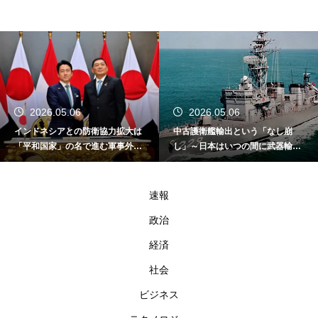
2026.05.06
2026.05.06
インドネシアとの防衛協力拡大は
中古護衛艦輸出という「なし崩
「平和国家」の名で進む軍事外交
し」～日本はいつの間に武器輸出
である
国家になったのか～
速報
政治
経済
社会
ビジネス