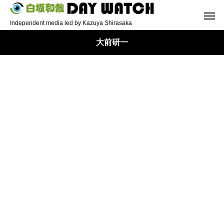
Independent media led by Kazuya Shirasaka
大前研一