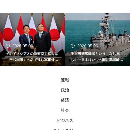
2026.05.06
2026.05.06
インドネシアとの防衛協力拡大は
中古護衛艦輸出という「なし崩
「平和国家」の名で進む軍事外交
し」～日本はいつの間に武器輸出
である
国家になったのか～
速報
政治
経済
社会
ビジネス