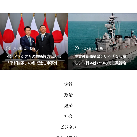
2026.05.06
2026.05.06
インドネシアとの防衛協力拡大は
中古護衛艦輸出という「なし崩
「平和国家」の名で進む軍事外交
し」～日本はいつの間に武器輸出
である
国家になったのか～
速報
政治
経済
社会
ビジネス