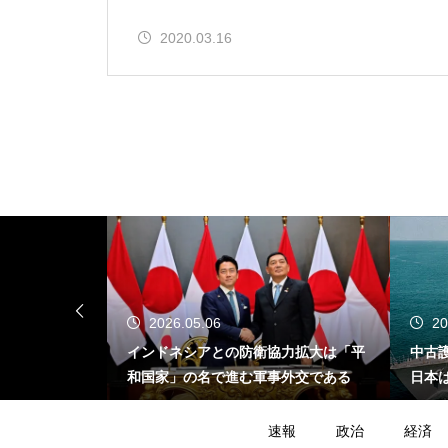
2020.03.16
2026.05.06
20
が示す危うさ
インドネシアとの防衛協力拡大は「平
中古
イスラエル不
和国家」の名で進む軍事外交である
日本
たの
速報
政治
経済