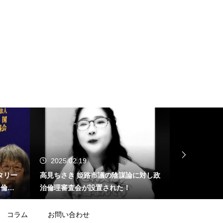
2025.02.19
2025.02.
タリー
高見ちさき 姫路市議の陰謀論に対し政
ジャーナリス
する倫理
治倫理審査会が設置された！
止問題」を産
が･･･
コラム
お問い合わせ