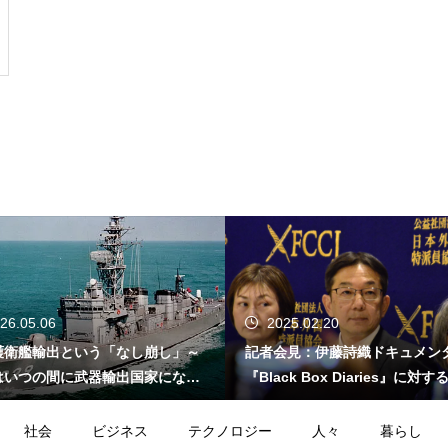
26.05.06
2025.02.20
護衛艦輸出という「なし崩し」～
記者会見：伊藤詩織ドキュメン
はいつの間に武器輸出国家になっ
『Black Box Diaries』に対
か～
的懸念
社会
ビジネス
テクノロジー
人々
暮らし