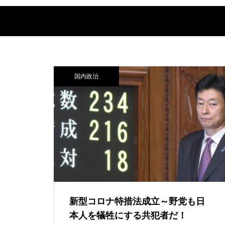
国内政治
新型コロナ特措法成立～野党も日
本人を犠牲にする共犯者だ！