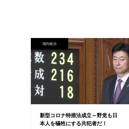
国内政治
新型コロナ特措法成立～野党も日
本人を犠牲にする共犯者だ！