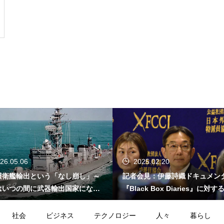
26.05.06
2025.02.20
護衛艦輸出という「なし崩し」～
記者会見：伊藤詩織ドキュメン
はいつの間に武器輸出国家になっ
『Black Box Diaries』に対
か～
的懸念
社会
ビジネス
テクノロジー
人々
暮らし