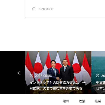
2020.03.16
2026.05.06
20
が示す危うさ
インドネシアとの防衛協力拡大は「平
中古
イスラエル不
和国家」の名で進む軍事外交である
日本
たの
速報
政治
経済