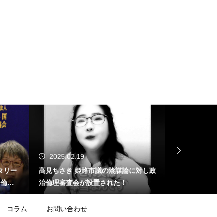
2025.02.19
2025.02.
タリー
高見ちさき 姫路市議の陰謀論に対し政
ジャーナリス
する倫理
治倫理審査会が設置された！
止問題」を産
が･･･
コラム
お問い合わせ