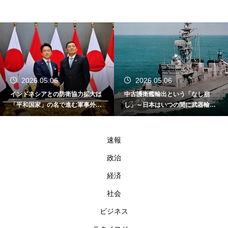
2026.05.06
2026.05.06
インドネシアとの防衛協力拡大は
中古護衛艦輸出という「なし崩
「平和国家」の名で進む軍事外交
し」～日本はいつの間に武器輸出
である
国家になったのか～
速報
政治
経済
社会
ビジネス