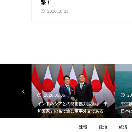
撃！
2020.10.23
2026.05.06
20
が示す危うさ
インドネシアとの防衛協力拡大は「平
中古
イスラエル不
和国家」の名で進む軍事外交である
日本
たの
速報
政治
経済