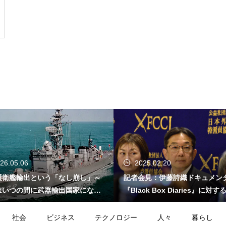
26.05.06
2025.02.20
護衛艦輸出という「なし崩し」～
記者会見：伊藤詩織ドキュメン
はいつの間に武器輸出国家になっ
『Black Box Diaries』に対
か～
的懸念
社会
ビジネス
テクノロジー
人々
暮らし