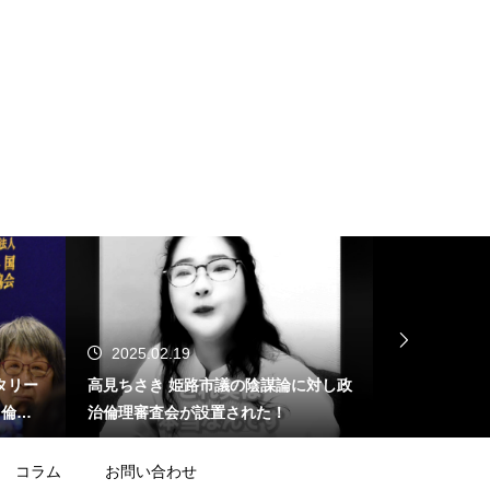
2025.02.19
2025.02.
タリー
高見ちさき 姫路市議の陰謀論に対し政
ジャーナリス
する倫理
治倫理審査会が設置された！
止問題」を産
が･･･
コラム
お問い合わせ