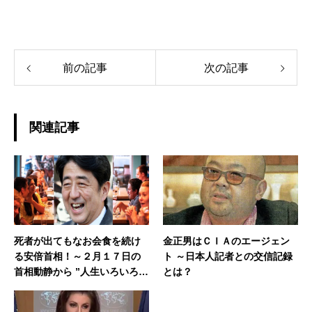
前の記事
次の記事
関連記事
死者が出てもなお会食を続け
金正男はＣＩＡのエージェン
る安倍首相！～２月１７日の
ト ～日本人記者との交信記録
首相動静から ”人生いろいろ、
とは？
会食もいろいろ”