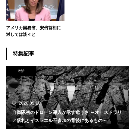
アメリカ国務省、安倍首相に
対しては淡々と
特集記事
政治
2026.05.10
自衛隊初のドローン導入が示す危うさ ～オーストラリ
ア落札とイスラエル不参加の背後にあるもの～