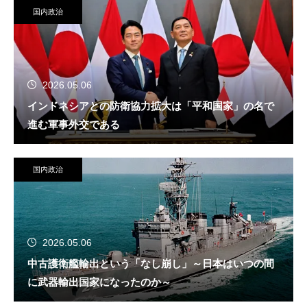
国内政治
2026.05.06
インドネシアとの防衛協力拡大は「平和国家」の名で
進む軍事外交である
国内政治
2026.05.06
中古護衛艦輸出という「なし崩し」～日本はいつの間
に武器輸出国家になったのか～