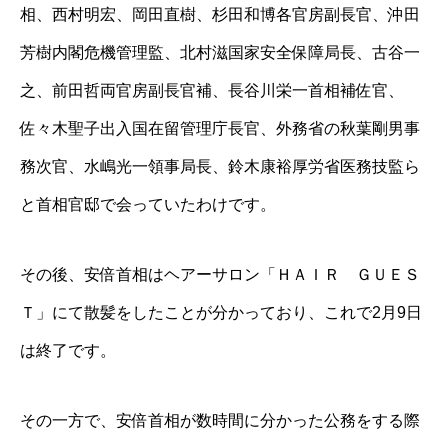
相、西村明宏、岡田直樹、杉田和博各官房副長官、沖田
芳樹内閣危機管理監、北村滋国家安全保障局長、古谷一
之、前田哲両官房副長官補、長谷川栄一首相補佐官、
佐々木聖子出入国在留管理庁長官、外務省の秋葉剛男事
務次官、水嶋光一領事局長、鈴木康裕厚労省医務技監ら
と首相官邸で会っていたわけです。
その後、安倍首相はヘアーサロン「ＨＡＩＲ ＧＵＥＳ
Ｔ」にて散髪をしたことが分かっており、これで2月9日
は終了です。
その一方で、安倍首相が数時間に分かった公務をする際