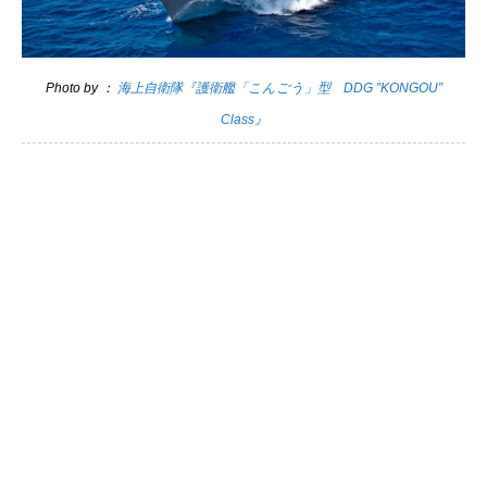
Photo by ：
海上自衛隊『護衛艦「こんごう」型 DDG ”KONGOU”
Class』