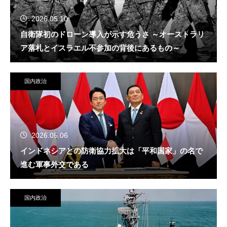
2026.05.10
自衛隊初のドローン導入が示す危うさ ～オーストラリ
ア落札とイスラエル不参加の背後にあるもの～
国内政治
2026.05.06
インドネシアとの防衛協力拡大は「平和国家」の名で
進む軍事外交である
国内政治