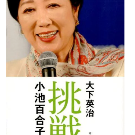
子
伝
post
with
ヨ
メ
レ
バ
大
下
英
治
河
出
書
房
新
社
20
年
10
月
27
日
楽
天
ブ
ッ
ク
ス