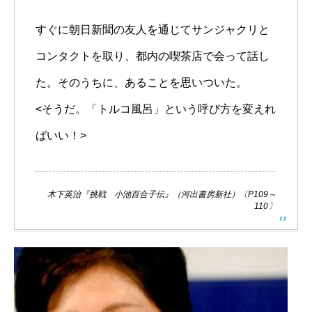
すぐに朝日新聞の友人を通じてサンジャクリと
コンタクトを取り、都内の喫茶店で会って話し
た。そのうちに、あることを思いついた。
<そうだ。「トルコ風呂」という呼び方を変えれ
ばいい！>
木下英治『挑戦 小池百合子伝』（河出書房新社）〔P109～
110〕
挑
小
池
百
合