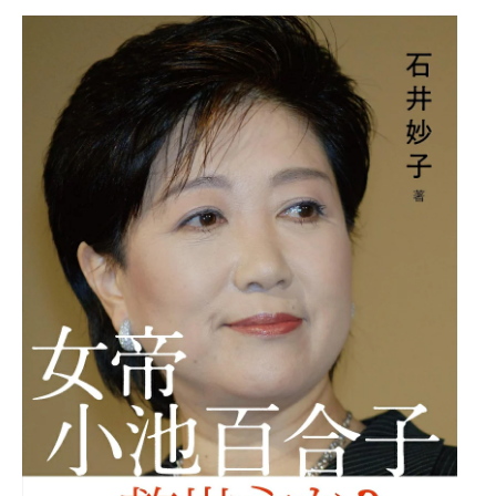
女
帝
小
池
百
合
子
post
with
ヨ
メ
レ
バ
石
井
妙
子
文
藝
春
秋
20
年
05
月
29
日
楽