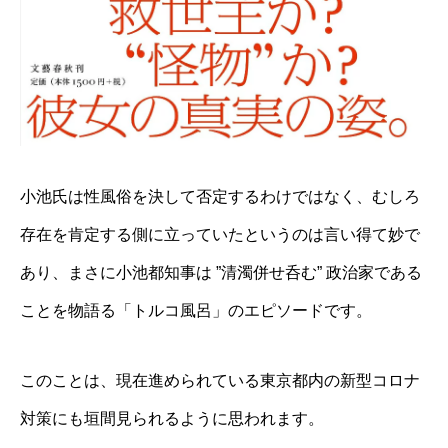
天
ブ
ッ
ク
ス
Am
小池氏は性風俗を決して否定するわけではなく、むしろ
存在を肯定する側に立っていたというのは言い得て妙で
あり、まさに小池都知事は ”清濁併せ呑む” 政治家である
ことを物語る「トルコ風呂」のエピソードです。
このことは、現在進められている東京都内の新型コロナ
対策にも垣間見られるように思われます。