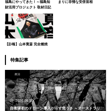
福島にやってきた！～福島知
まりに非情な安倍首相
財活用プロジェクト 取材日記
【訃報】山本寛斎 完全燃焼
特集記事
政治
2026.05.10
自衛隊初のドローン導入が示す危うさ ～オーストラリ