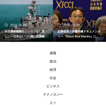
2026.05.06
2025.02.20
中古護衛艦輸出という「なし崩
記者会見：伊藤詩織ドキュメンタ
し」～日本はいつの間に武器輸出
リー『Black Box Diaries』に対
国家になったのか～
する倫理的懸念
速報
政治
経済
社会
ビジネス
テクノロジー
人々