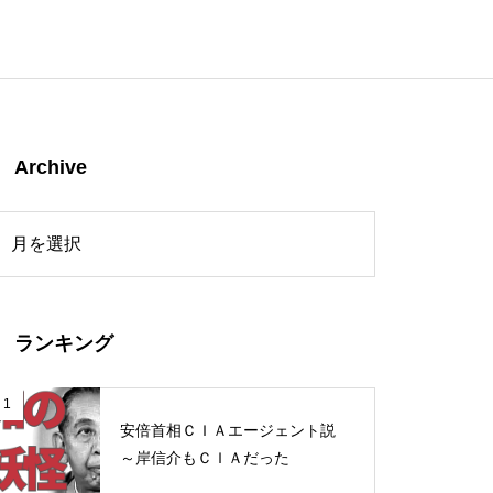
Archive
ランキング
1
安倍首相ＣＩＡエージェント説
～岸信介もＣＩＡだった