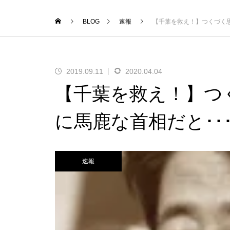
BLOG
速報
【千葉を救え！】つくづく思
2019.09.11
2020.04.04
【千葉を救え！】つ
e
に馬鹿な首相だと･･
速報