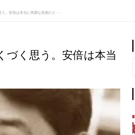
う。安倍は本当に馬鹿な首相だと･･･
くづく思う。安倍は本当
･