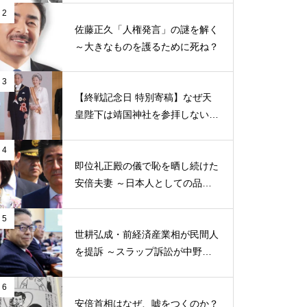
2
佐藤正久「人権発言」の謎を解く
～大きなものを護るために死ね？
3
【終戦記念日 特別寄稿】なぜ天
皇陛下は靖国神社を参拝しないの
か？
4
即位礼正殿の儀で恥を晒し続けた
安倍夫妻 ～日本人としての品格
がない理由
5
世耕弘成・前経済産業相が民間人
を提訴 ～スラップ訴訟が中野昌
宏 教授を襲う
6
安倍首相はなぜ、嘘をつくのか？