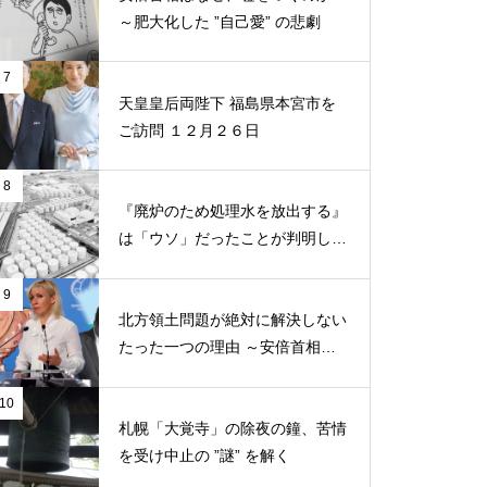
～肥大化した ”自己愛” の悲劇
7
天皇皇后両陛下 福島県本宮市を
ご訪問 １２月２６日
8
『廃炉のため処理水を放出する』
は「ウソ」だったことが判明し
た！
9
北方領土問題が絶対に解決しない
たった一つの理由 ～安倍首相の
責任を問う！
10
札幌「大覚寺」の除夜の鐘、苦情
を受け中止の ”謎” を解く