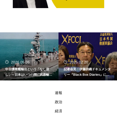
2026.05.06
2025.02.20
中古護衛艦輸出という「なし崩
記者会見：伊藤詩織ドキュメンタ
し」～日本はいつの間に武器輸出
リー『Black Box Diaries』に対
国家になったのか～
する倫理的懸念
速報
政治
経済