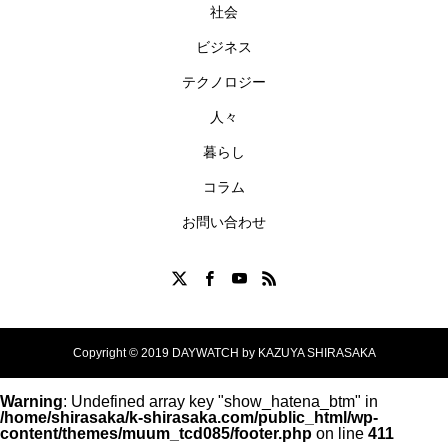
社会
ビジネス
テクノロジー
人々
暮らし
コラム
お問い合わせ
Copyright © 2019 DAYWATCH by KAZUYA SHIRASAKA
Warning
: Undefined array key "show_hatena_btm" in
/home/shirasaka/k-shirasaka.com/public_html/wp-
content/themes/muum_tcd085/footer.php
on line
411