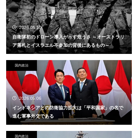
2026.05.10
自衛隊初のドローン導入が示す危うさ ～オーストラリ
ア落札とイスラエル不参加の背後にあるもの～
国内政治
2026.05.06
インドネシアとの防衛協力拡大は「平和国家」の名で
進む軍事外交である
国内政治