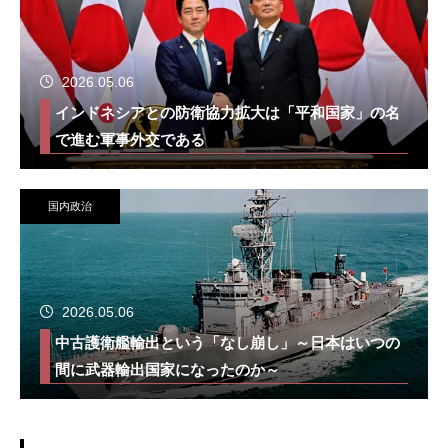
2026.05.06
インドネシアとの防衛協力拡大は「平和国家」の名
で進む軍事外交である
国内政治
2026.05.06
中古護衛艦輸出という「なし崩し」～日本はいつの
間に武器輸出国家になったのか～