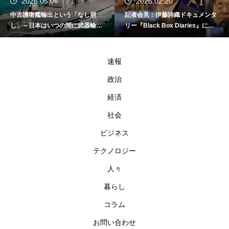
2026.05.06
2025.02.20
中古護衛艦輸出という「なし崩
記者会見：伊藤詩織ドキュメンタ
し」～日本はいつの間に武器輸出
リー『Black Box Diaries』に対
国家になったのか～
する倫理的懸念
速報
政治
経済
社会
ビジネス
テクノロジー
人々
暮らし
コラム
お問い合わせ