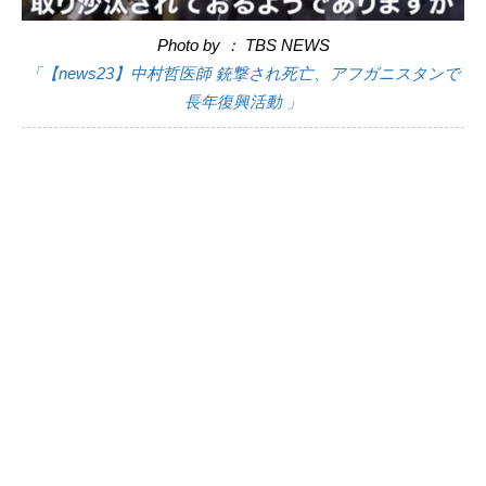
Photo by ： TBS NEWS
「【news23】中村哲医師 銃撃され死亡、アフガニスタンで
長年復興活動 」