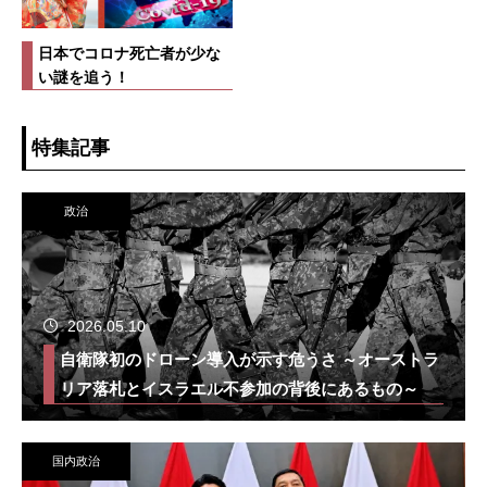
日本でコロナ死亡者が少な
い謎を追う！
特集記事
政治
2026.05.10
自衛隊初のドローン導入が示す危うさ ～オーストラ
リア落札とイスラエル不参加の背後にあるもの～
国内政治